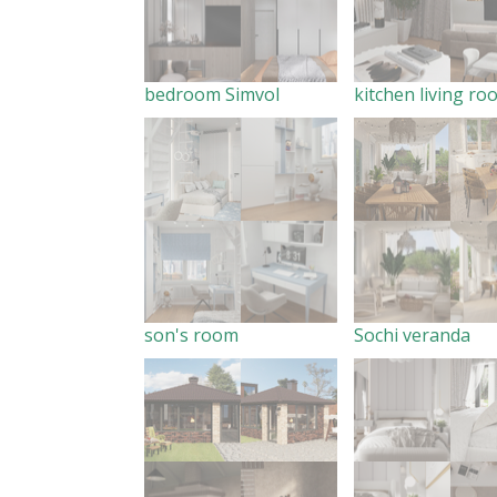
bedroom Simvol
kitchen living ro
son's room
Sochi veranda