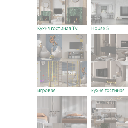
Кухня гостиная Турово
House 5
игровая
кухня гостиная